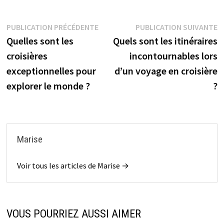
Navigation
Publication
P
PUBLICATION PRÉCÉDENTE
PUBLICATION SUIVANTE
précédente :
s
Quelles sont les
Quels sont les itinéraires
de
croisières
incontournables lors
l’article
exceptionnelles pour
d’un voyage en croisière
explorer le monde ?
?
Marise
Voir tous les articles de Marise →
VOUS POURRIEZ AUSSI AIMER