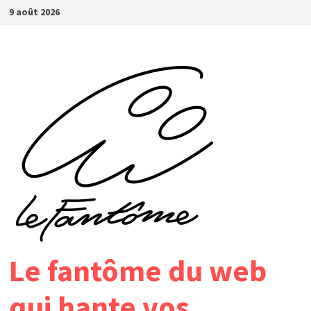
Passer
9 août 2026
au
contenu
Le fantôme du web
qui hante vos