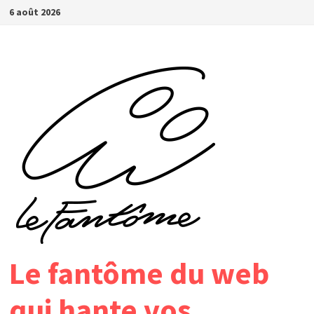
Passer
6 août 2026
au
contenu
Le fantôme du web
qui hante vos