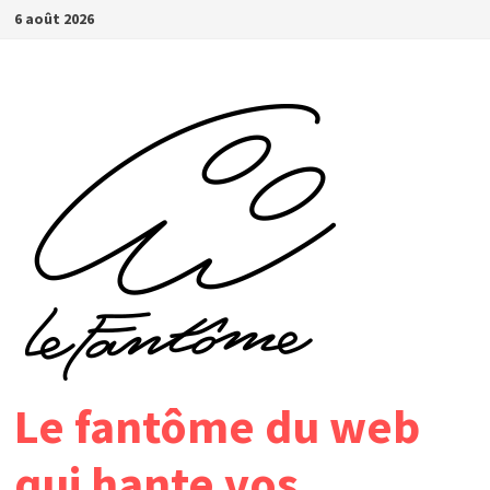
Passer
6 août 2026
au
contenu
Le fantôme du web
qui hante vos