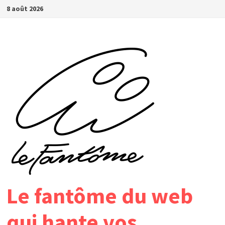
Passer
8 août 2026
au
contenu
Le fantôme du web
qui hante vos