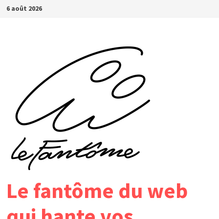
Passer
6 août 2026
au
contenu
Le fantôme du web
qui hante vos