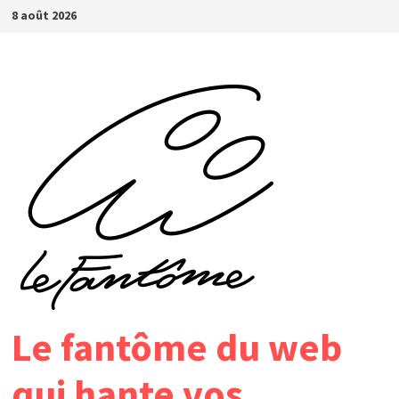
Passer
8 août 2026
au
contenu
Le fantôme du web
qui hante vos