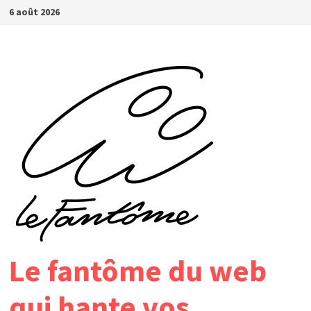
Passer
6 août 2026
au
contenu
Le fantôme du web
qui hante vos