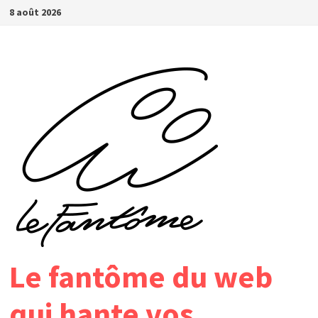
Passer
8 août 2026
au
contenu
Le fantôme du web
qui hante vos