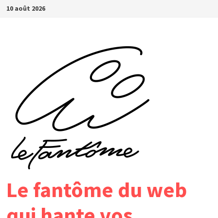
Passer
10 août 2026
au
contenu
Le fantôme du web
qui hante vos