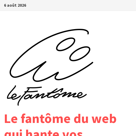
Passer
6 août 2026
au
contenu
Le fantôme du web
qui hante vos