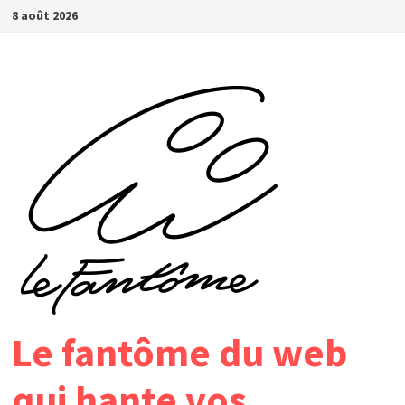
Passer
8 août 2026
au
contenu
Le fantôme du web
qui hante vos