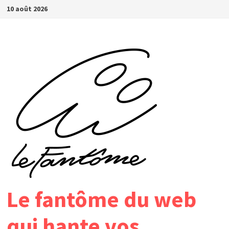
Passer
10 août 2026
au
contenu
Le fantôme du web
qui hante vos