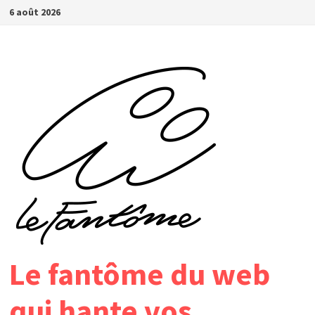
Passer
6 août 2026
au
contenu
Le fantôme du web
qui hante vos