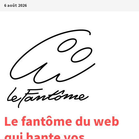
Passer
6 août 2026
au
contenu
Le fantôme du web
qui hante vos