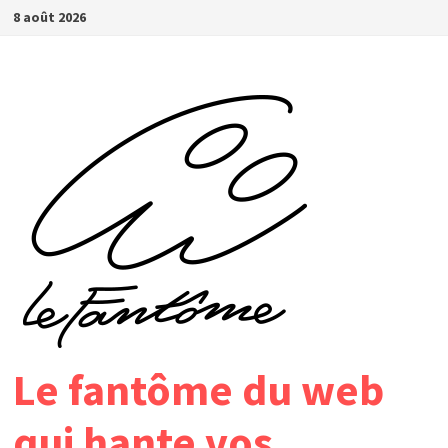
Passer
8 août 2026
au
contenu
Le fantôme du web
qui hante vos