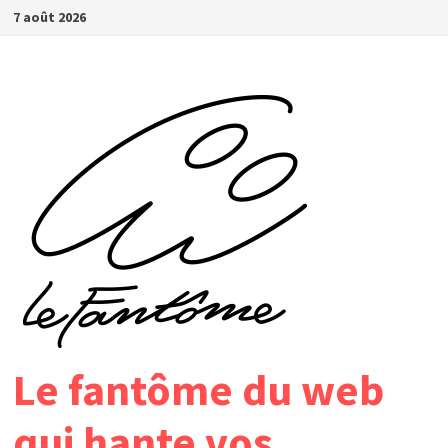
Passer
7 août 2026
au
contenu
Le fantôme du web
qui hante vos