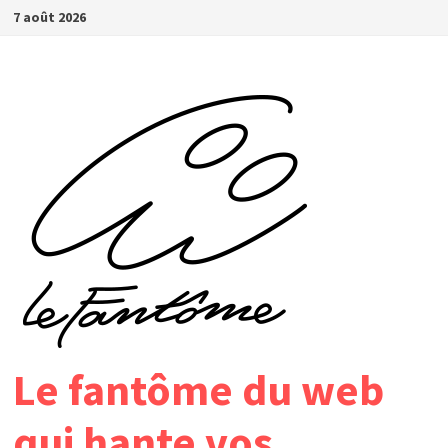
Passer
7 août 2026
au
contenu
Le fantôme du web
qui hante vos