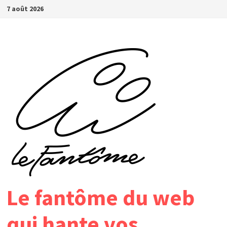
Passer
7 août 2026
au
contenu
Le fantôme du web
qui hante vos