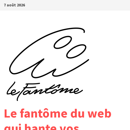
Passer
7 août 2026
au
contenu
Le fantôme du web
qui hante vos