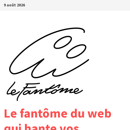
Passer
9 août 2026
au
contenu
Le fantôme du web
qui hante vos