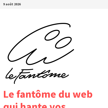
Passer
9 août 2026
au
contenu
Le fantôme du web
qui hante vos