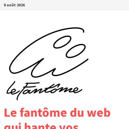
Passer
8 août 2026
au
contenu
Le fantôme du web
qui hante vos