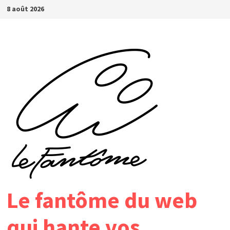
Passer
8 août 2026
au
contenu
Le fantôme du web
qui hante vos