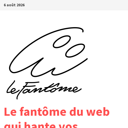
Passer
6 août 2026
au
contenu
Le fantôme du web
qui hante vos