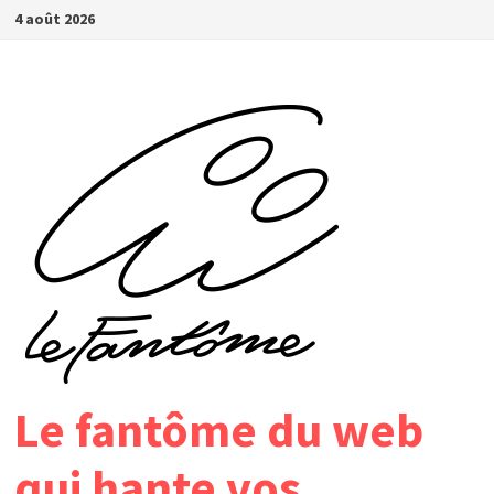
Passer
4 août 2026
au
contenu
Le fantôme du web
qui hante vos