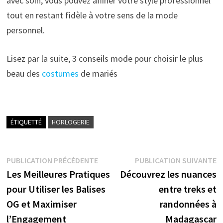
avec soin, vous pouvez affiner votre style professionnel
tout en restant fidèle à votre sens de la mode
personnel.
Lisez par la suite, 3 conseils mode pour choisir le plus
beau des
costumes
de mariés
ÉTIQUETTÉ
HORLOGERIE
Navigation
Publication
P
PUBLICATION PRÉCÉDENTE
PUBLICATION SUIVANTE
précédente :
s
Les Meilleures Pratiques
Découvrez les nuances
de
pour Utiliser les Balises
entre treks et
l’article
OG et Maximiser
randonnées à
l’Engagement
Madagascar