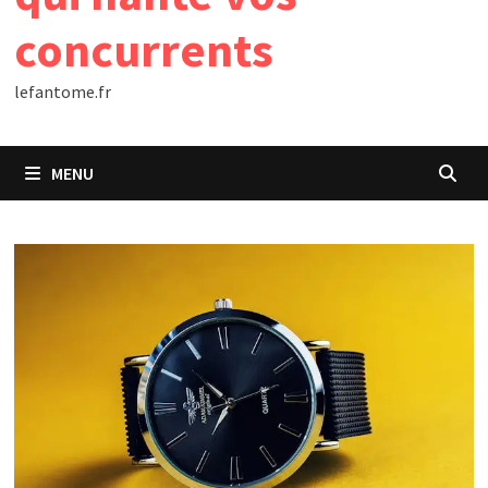
concurrents
lefantome.fr
MENU