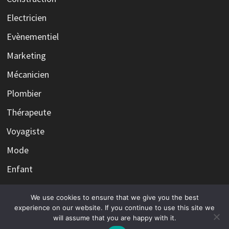
Electricien
Evènementiel
Marketing
Mécanicien
Plombier
Thérapeute
Voyagiste
Mode
Enfant
We use cookies to ensure that we give you the best
experience on our website. If you continue to use this site we
will assume that you are happy with it.
Copyright © 2026
Le fantôme du web qui hante vos