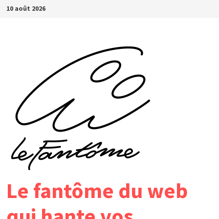
Passer
10 août 2026
au
contenu
Le fantôme du web
qui hante vos