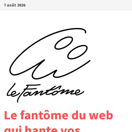
Passer
7 août 2026
au
contenu
Le fantôme du web
qui hante vos