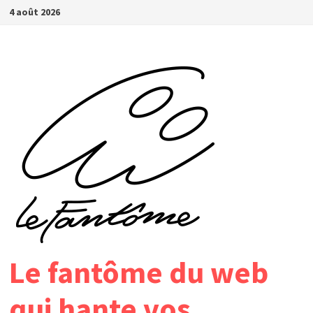
Passer
4 août 2026
au
contenu
Le fantôme du web
qui hante vos