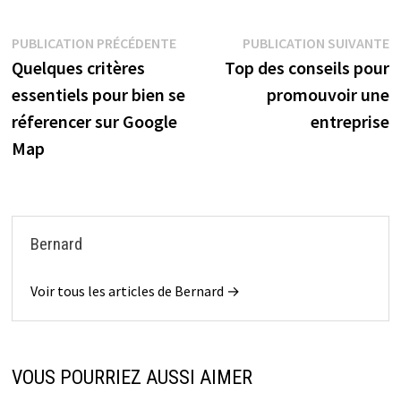
Navigation
Publication
P
PUBLICATION PRÉCÉDENTE
PUBLICATION SUIVANTE
précédente :
s
Quelques critères
Top des conseils pour
de
essentiels pour bien se
promouvoir une
l’article
réferencer sur Google
entreprise
Map
Bernard
Voir tous les articles de Bernard →
VOUS POURRIEZ AUSSI AIMER