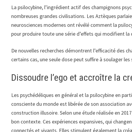
La psilocybine, l’ingrédient actif des champignons psyc
nombreuses grandes civilisations. Les Aztèques parlaien
neurosciences modernes ont révélé comment la psilocyb
pour produire toute une série d’effets qui modifient la
De nouvelles recherches démontrent l’efficacité des c
certains cas, une seule dose peut suffire à soulager 
Dissoudre l’ego et accroître la cr
Les psychédéliques en général et la psilocybine en par
consciente du monde est libérée de son association ave
construction illusoire. Selon une étude réalisée en 2017
bon contexte. Ces expériences expansives, qui changent
connectés et vivants. Elles stimulent également la créa