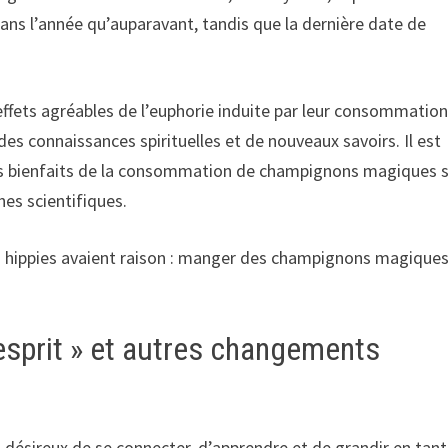
dans l’année qu’auparavant, tandis que la dernière date de
effets agréables de l’euphorie induite par leur consommation
es connaissances spirituelles et de nouveaux savoirs. Il est
 les bienfaits de la consommation de champignons magiques 
hes scientifiques.
t les hippies avaient raison : manger des champignons magique
esprit » et autres changements
 désireux de se connecter, d’apprendre et de grandir en tant