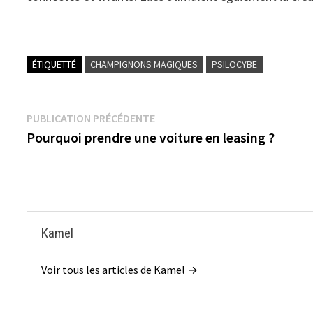
ÉTIQUETTÉ
CHAMPIGNONS MAGIQUES
PSILOCYBE
Navigation
Publication
PUBLICATION PRÉCÉDENTE
précédente :
Pourquoi prendre une voiture en leasing ?
de
l’article
Kamel
Voir tous les articles de Kamel →