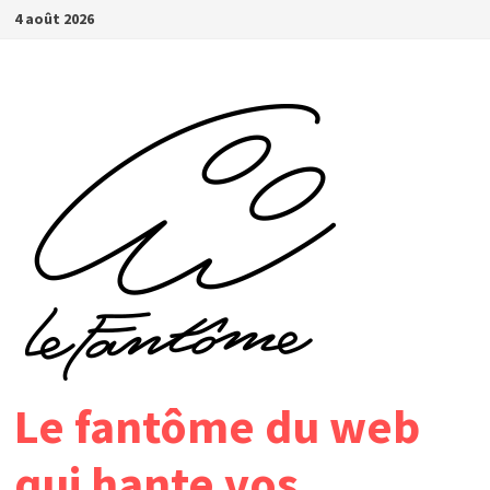
Passer
4 août 2026
au
contenu
Le fantôme du web
qui hante vos