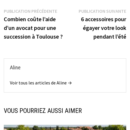
Navigation
Publication
P
PUBLICATION PRÉCÉDENTE
PUBLICATION SUIVANTE
précédente :
s
Combien coûte l’aide
6 accessoires pour
de
d’un avocat pour une
égayer votre look
l’article
succession à Toulouse ?
pendant l’été
Aline
Voir tous les articles de Aline →
VOUS POURRIEZ AUSSI AIMER