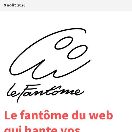
Passer
9 août 2026
au
contenu
Le fantôme du web
qui hante vos