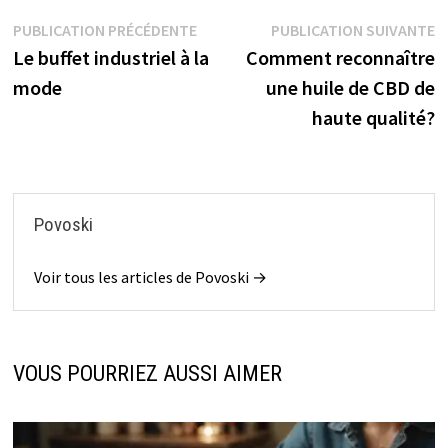
Navigation
Publication
P
PUBLICATION PRÉCÉDENTE
PUBLICATION SUIVANTE
précédente :
s
Le buffet industriel à la
Comment reconnaître
de
mode
une huile de CBD de
l’article
haute qualité?
Povoski
Voir tous les articles de Povoski →
VOUS POURRIEZ AUSSI AIMER