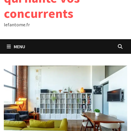
concurrents
lefantome.fr
MENU