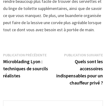
rendre beaucoup plus facile de trouver des serviettes et
du linge de toilette supplémentaires, ainsi que de savoir
ce que vous manquez. De plus, une buanderie organisée
peut faire de la lessive une corvée plus agréable lorsque
tout ce dont vous avez besoin est à portée de main.
Navigation
Publication
P
PUBLICATION PRÉCÉDENTE
PUBLICATION SUIVANTE
précédente :
s
Microblading Lyon :
Quels sont les
de
techniques de sourcils
accessoires
l’article
réalistes
indispensables pour un
chauffeur privé ?