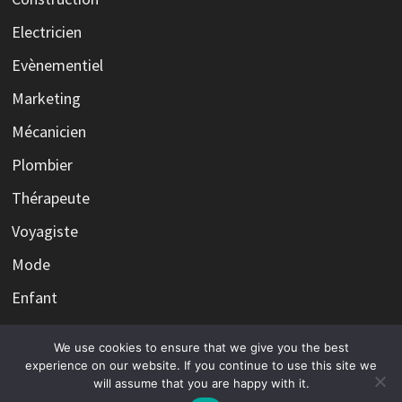
Electricien
Evènementiel
Marketing
Mécanicien
Plombier
Thérapeute
Voyagiste
Mode
Enfant
We use cookies to ensure that we give you the best
experience on our website. If you continue to use this site we
will assume that you are happy with it.
Copyright © 2026
Le fantôme du web qui hante vos