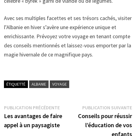
célèbre « byrek » garni de viande ou de légumes.
Avec ses multiples facettes et ses trésors cachés, visiter
l’Albanie en hiver s’avère une expérience unique et
enrichissante. Prévoyez votre voyage en tenant compte
des conseils mentionnés et laissez-vous emporter par la
magie hivernale de ce magnifique pays.
ÉTIQUETTÉ
ALBANIE
VOYAGE
Navigation
Publication
P
PUBLICATION PRÉCÉDENTE
PUBLICATION SUIVANTE
précédente :
s
Les avantages de faire
Conseils pour réussir
de
appel à un paysagiste
l’éducation de vos
l’article
enfants