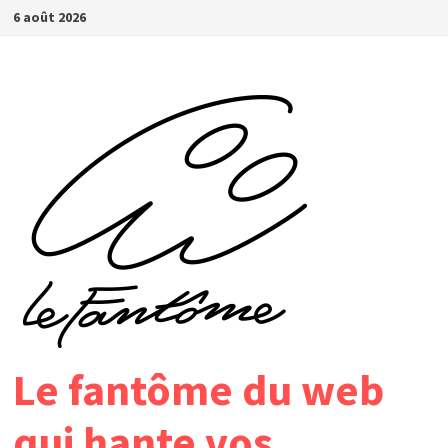
Passer
6 août 2026
au
contenu
Le fantôme du web
qui hante vos