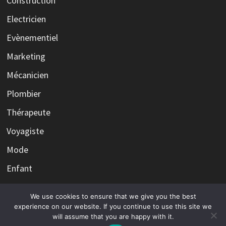
Construction
Electricien
Evènementiel
Marketing
Mécanicien
Plombier
Thérapeute
Voyagiste
Mode
Enfant
We use cookies to ensure that we give you the best
experience on our website. If you continue to use this site we
will assume that you are happy with it.
Copyright © 2026
Le fantôme du web qui hante vos