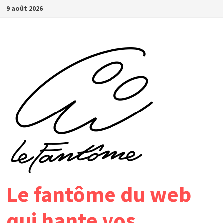
Passer
9 août 2026
au
contenu
Le fantôme du web
qui hante vos