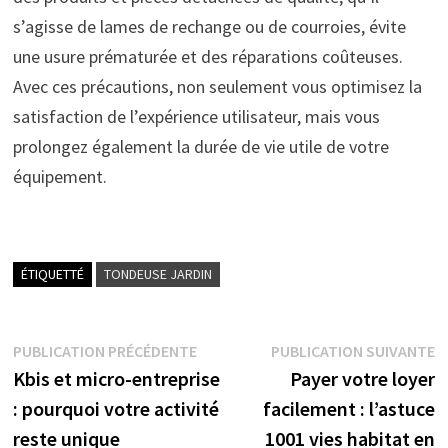
s’agisse de lames de rechange ou de courroies, évite
une usure prématurée et des réparations coûteuses.
Avec ces précautions, non seulement vous optimisez la
satisfaction de l’expérience utilisateur, mais vous
prolongez également la durée de vie utile de votre
équipement.
ÉTIQUETTÉ
TONDEUSE JARDIN
Navigation
Publication
P
PUBLICATION PRÉCÉDENTE
PUBLICATION SUIVANTE
précédente :
s
Kbis et micro-entreprise
Payer votre loyer
de
: pourquoi votre activité
facilement : l’astuce
l’article
reste unique
1001 vies habitat en