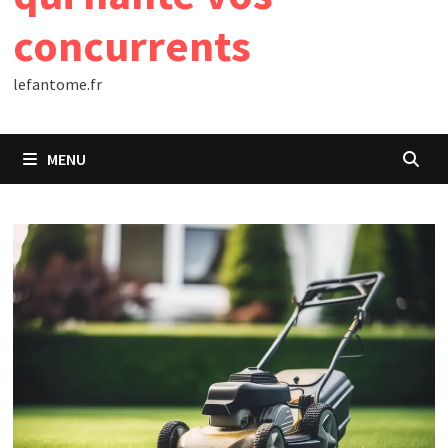
concurrents
lefantome.fr
MENU