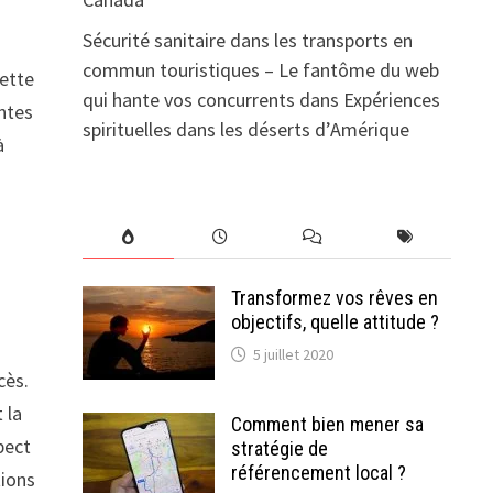
Sécurité sanitaire dans les transports en
commun touristiques – Le fantôme du web
Cette
qui hante vos concurrents
dans
Expériences
antes
spirituelles dans les déserts d’Amérique
à
Transformez vos rêves en
objectifs, quelle attitude ?
5 juillet 2020
cès.
 la
Comment bien mener sa
pect
stratégie de
référencement local ?
tions