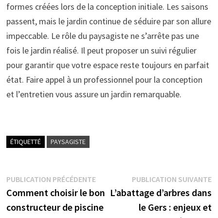
formes créées lors de la conception initiale. Les saisons
passent, mais le jardin continue de séduire par son allure
impeccable. Le rôle du paysagiste ne s’arrête pas une
fois le jardin réalisé. Il peut proposer un suivi régulier
pour garantir que votre espace reste toujours en parfait
état. Faire appel à un professionnel pour la conception
et l’entretien vous assure un jardin remarquable.
ÉTIQUETTÉ
PAYSAGISTE
Navigation
Publication
P
PUBLICATION PRÉCÉDENTE
PUBLICATION SUIVANTE
précédente :
s
Comment choisir le bon
L’abattage d’arbres dans
de
constructeur de piscine
le Gers : enjeux et