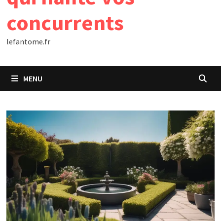
concurrents
lefantome.fr
MENU