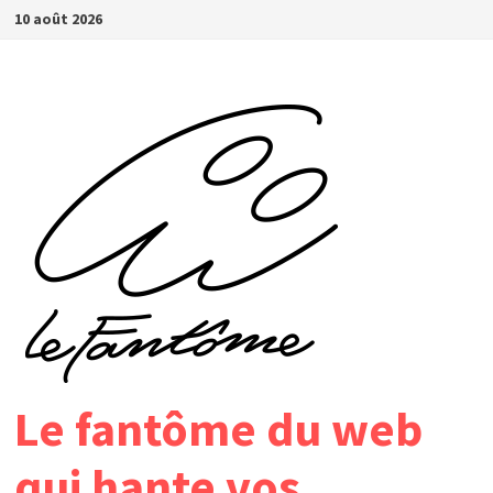
Passer
10 août 2026
au
contenu
Le fantôme du web
qui hante vos