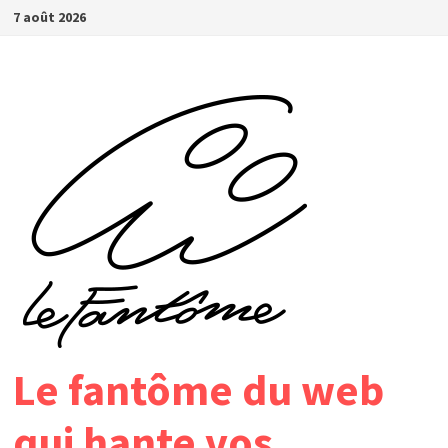
Passer
7 août 2026
au
contenu
Le fantôme du web
qui hante vos