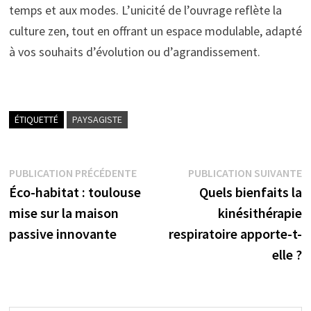
temps et aux modes. L’unicité de l’ouvrage reflète la
culture zen, tout en offrant un espace modulable, adapté
à vos souhaits d’évolution ou d’agrandissement.
ÉTIQUETTÉ
PAYSAGISTE
Navigation
Publication
P
PUBLICATION PRÉCÉDENTE
PUBLICATION SUIVANTE
précédente :
s
Éco-habitat : toulouse
Quels bienfaits la
de
mise sur la maison
kinésithérapie
l’article
passive innovante
respiratoire apporte-t-
elle ?