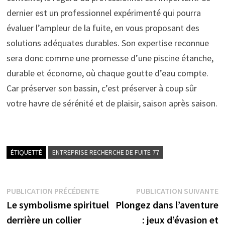
dernier est un professionnel expérimenté qui pourra
évaluer l’ampleur de la fuite, en vous proposant des
solutions adéquates durables. Son expertise reconnue
sera donc comme une promesse d’une piscine étanche,
durable et économe, où chaque goutte d’eau compte.
Car préserver son bassin, c’est préserver à coup sûr
votre havre de sérénité et de plaisir, saison après saison.
ÉTIQUETTÉ
ENTREPRISE RECHERCHE DE FUITE 77
Navigation
Publication
P
PUBLICATION PRÉCÉDENTE
PUBLICATION SUIVANTE
précédente :
s
Le symbolisme spirituel
Plongez dans l’aventure
de
derrière un collier
: jeux d’évasion et