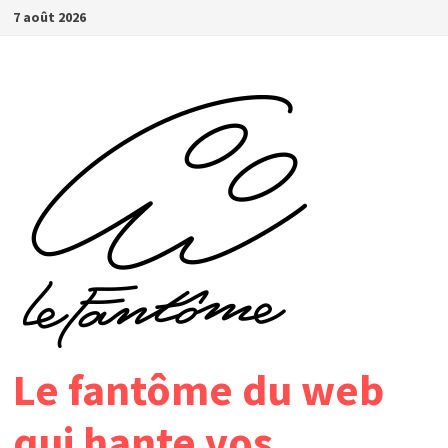
Passer
7 août 2026
au
contenu
Le fantôme du web
qui hante vos