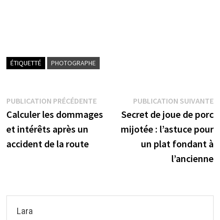
ÉTIQUETTÉ
PHOTOGRAPHE
Navigation
Publication
P
PUBLICATION PRÉCÉDENTE
PUBLICATION SUIVANTE
précédente :
s
Calculer les dommages
Secret de joue de porc
de
et intérêts après un
mijotée : l’astuce pour
l’article
accident de la route
un plat fondant à
l’ancienne
Lara