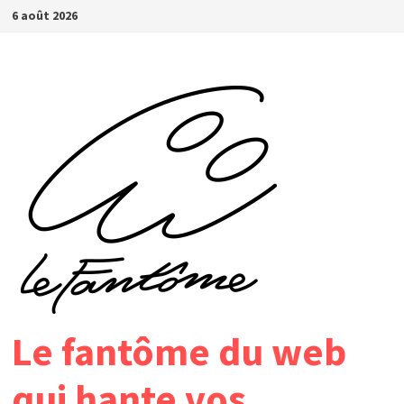
Passer
6 août 2026
au
contenu
Le fantôme du web
qui hante vos