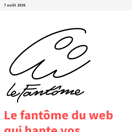
Passer
7 août 2026
au
contenu
Le fantôme du web
qui hante vos