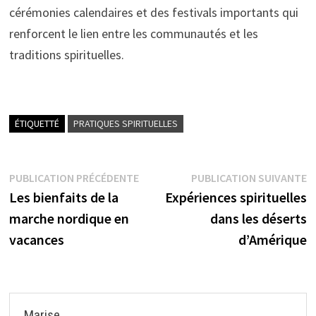
cérémonies calendaires et des festivals importants qui
renforcent le lien entre les communautés et les
traditions spirituelles.
ÉTIQUETTÉ
PRATIQUES SPIRITUELLES
Navigation
Publication
P
PUBLICATION PRÉCÉDENTE
PUBLICATION SUIVANTE
précédente :
s
Les bienfaits de la
Expériences spirituelles
de
marche nordique en
dans les déserts
l’article
vacances
d’Amérique
Marise