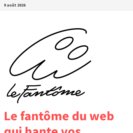
Passer
9 août 2026
au
contenu
Le fantôme du web
qui hante vos