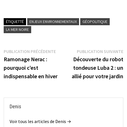
ÉTIQUETTÉ
ENJEUX ENVIRONNEMENTAUX
GÉOPOLITIQUE
LA MER NOIRE
Navigation
Publication
P
PUBLICATION PRÉCÉDENTE
PUBLICATION SUIVANTE
précédente :
s
Ramonage Nerac :
Découverte du robot
de
pourquoi c’est
tondeuse Luba 2 : un
l’article
indispensable en hiver
allié pour votre jardin
Denis
Voir tous les articles de Denis →