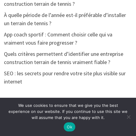
construction terrain de tennis ?
À quelle période de l’année est-il préférable d’installer
un terrain de tennis ?
App coach sportif : Comment choisir celle qui va
vraiment vous faire progresser ?
Quels critères permettent d’identifier une entreprise
construction terrain de tennis vraiment fiable ?
SEO : les secrets pour rendre votre site plus visible sur
internet
We use cookies to ensure that we give you the best
COMMENTAIRES RÉCENTS
experience on our website. If you continue to use this site we
will assume that you are happy with it.
Agence Web Gestion
dans
Les protocoles sanitaires des
Ok
réserves naturelles