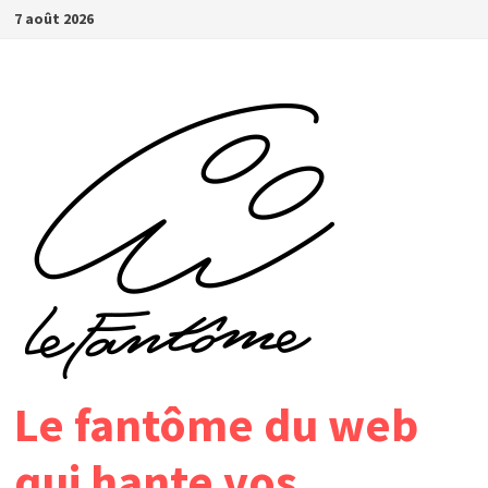
Passer
7 août 2026
au
contenu
Le fantôme du web
qui hante vos