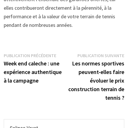
elles contribueront directement à la pérennité, à la
performance et à la valeur de votre terrain de tennis
pendant de nombreuses années.
Navigation
Publication
P
PUBLICATION PRÉCÉDENTE
PUBLICATION SUIVANTE
précédente :
s
Week end caleche : une
Les normes sportives
de
expérience authentique
peuvent-elles faire
l’article
à la campagne
évoluer le prix
construction terrain de
tennis ?