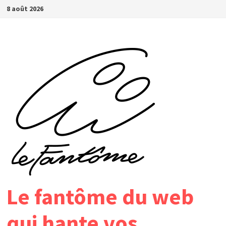
Passer
8 août 2026
au
contenu
Le fantôme du web
qui hante vos