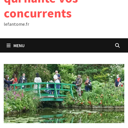
concurrents
lefantome.fr
MENU