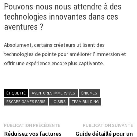
Pouvons-nous nous attendre à des
technologies innovantes dans ces
aventures ?
Absolument, certains créateurs utilisent des
technologies de pointe pour améliorer l’immersion et
offrir une expérience encore plus captivante.
ÉTIQUETTÉ
AVENTURES IMMERSIVES
ÉNIGMES
ESCAPE GAMES PARIS
LOISIRS
TEAM BUILDING
Navigation
Publication
P
PUBLICATION PRÉCÉDENTE
PUBLICATION SUIVANTE
précédente :
s
Réduisez vos factures
Guide détaillé pour un