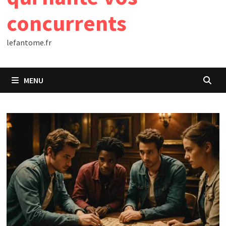
concurrents
lefantome.fr
MENU