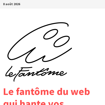
Passer
8 août 2026
au
contenu
Le fantôme du web
qui hante vos