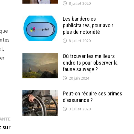
9 juillet 2020
Les banderoles
publicitaires, pour avoir
ique
plus de notoriété
intes
8 juillet 2020
l,
Où trouver les meilleurs
ier
endroits pour observer la
faune sauvage ?
20 juin 2024
Peut-on réduire ses primes
d’assurance ?
3 juillet 2020
Publication
VANTE
suivante :
 sur