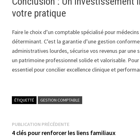
Conclusion : Un investissement i
votre pratique
Faire le choix d’un comptable spécialisé pour médecins
déterminant. C’est la garantie d’une gestion conforme,
administratives lourdes, sécurise vos revenus par une st
un patrimoine professionnel solide et valorisable. Pour
essentiel pour concilier excellence clinique et perfor
ÉTIQUETTÉ
GESTION COMPTABLE
Navigation
Publication
PUBLICATION PRÉCÉDENTE
précédente :
4 clés pour renforcer les liens familiaux
de