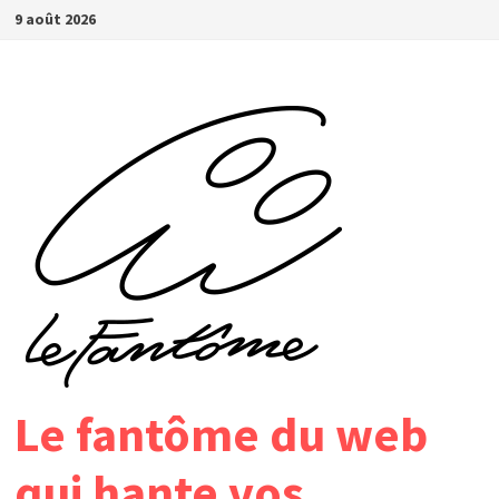
Passer
9 août 2026
au
contenu
Le fantôme du web
qui hante vos