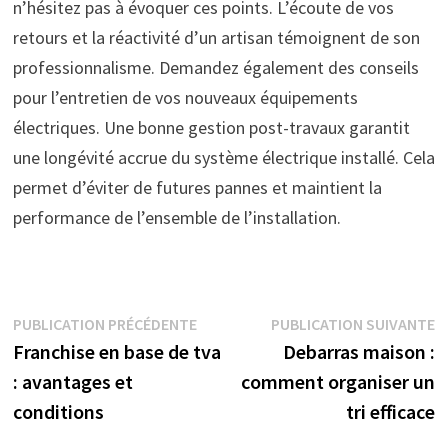
n’hésitez pas à évoquer ces points. L’écoute de vos
retours et la réactivité d’un artisan témoignent de son
professionnalisme. Demandez également des conseils
pour l’entretien de vos nouveaux équipements
électriques. Une bonne gestion post-travaux garantit
une longévité accrue du système électrique installé. Cela
permet d’éviter de futures pannes et maintient la
performance de l’ensemble de l’installation.
Navigation
Publication
P
PUBLICATION PRÉCÉDENTE
PUBLICATION SUIVANTE
précédente :
s
Franchise en base de tva
Debarras maison :
de
: avantages et
comment organiser un
l’article
conditions
tri efficace