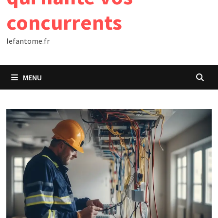
concurrents
lefantome.fr
MENU