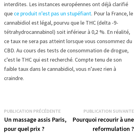
interdites. Les instances européennes ont déjà clarifié
que
ce produit n’est pas un stupéfiant
. Pour la France, le
cannabidiol est légal, pourvu que le THC (delta -9-
tétrahydrocannabinol) soit inférieur à 0,2 %. En réalité,
ce taux ne sera pas atteint lorsque vous consommez du
CBD. Au cours des tests de consommation de drogue,
c’est le THC qui est recherché. Compte tenu de son
faible taux dans le cannabidiol, vous n’avez rien à
craindre.
Navigation
Publication
P
PUBLICATION PRÉCÉDENTE
PUBLICATION SUIVANTE
précédente :
s
Un massage assis Paris,
Pourquoi recourir à une
de
pour quel prix ?
reformulation ?
l’article