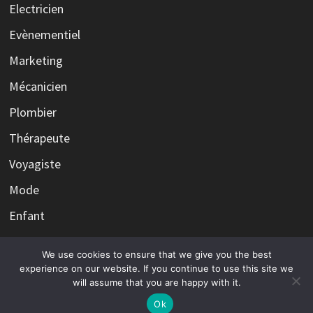
Electricien
Evènementiel
Marketing
Mécanicien
Plombier
Thérapeute
Voyagiste
Mode
Enfant
We use cookies to ensure that we give you the best
experience on our website. If you continue to use this site we
will assume that you are happy with it.
Copyright © 2026
Le fantôme du web qui hante vos
concurrents
. Alimenté par
WordPress
et
Bam
.
Ok