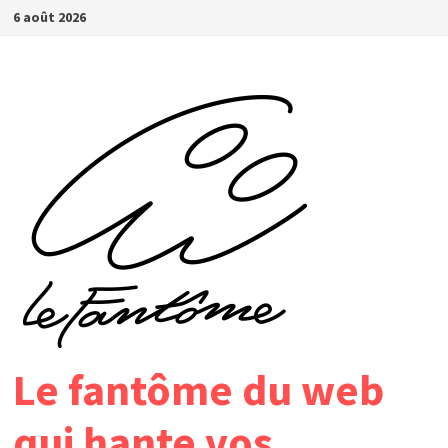
Passer
6 août 2026
au
contenu
Le fantôme du web
qui hante vos