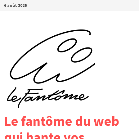
Passer
6 août 2026
au
contenu
Le fantôme du web
qui hante vos