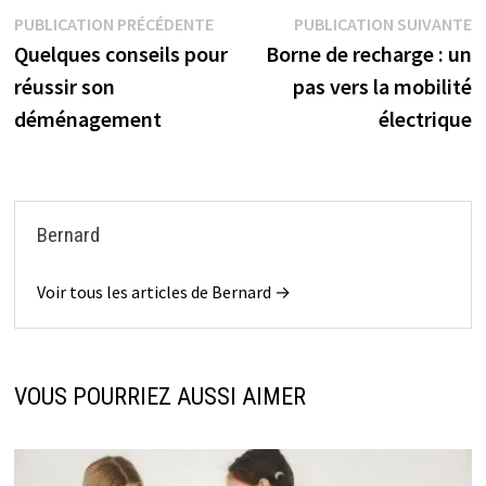
Navigation
Publication
P
PUBLICATION PRÉCÉDENTE
PUBLICATION SUIVANTE
précédente :
s
Quelques conseils pour
Borne de recharge : un
de
réussir son
pas vers la mobilité
l’article
déménagement
électrique
Bernard
Voir tous les articles de Bernard →
VOUS POURRIEZ AUSSI AIMER