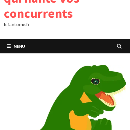
concurrents
lefantome.fr
MENU